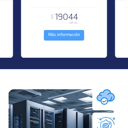
19044
$
IVA inc.
Más información