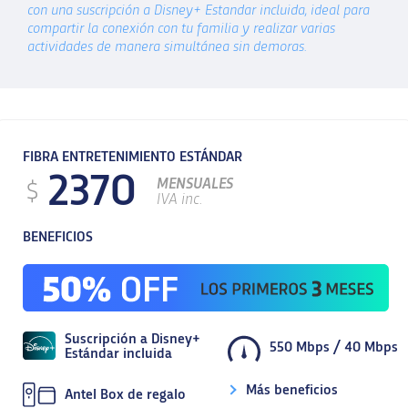
con una suscripción a Disney+ Estandar incluida, ideal para
compartir la conexión con tu familia y realizar varias
actividades de manera simultánea sin demoras.
FIBRA ENTRETENIMIENTO ESTÁNDAR
2370
MENSUALES
$
IVA inc.
BENEFICIOS
Suscripción a Disney+
550 Mbps
/
40 Mbps
Estándar incluida
Más beneficios
Antel Box de regalo