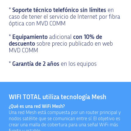
*
Soporte técnico telefónico sin límites
en
caso de tener el servicio de Internet por fibra
óptica con MVD COMM
*
Equipamiento
adicional
con 10% de
descuento
sobre precio publicado en web
MVD COMM
*
Garantía de 2 años
en los equipos
WIFI TOTAL utiliza tecnología Mesh
¿Qué es una red WiFi Mesh?
Una red Mesh está compuesta por un router principal y
nodos satélite que se comunican entre sí. El objetivo es
crear una malla de cobertura para una señal WiFi más
fuerte y estable.