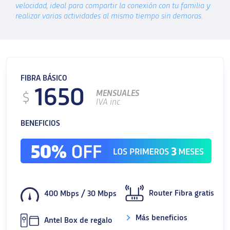
velocidad, ideal para compartir la conexión con tu familia y
realizar varias actividades al mismo tiempo sin demoras.
FIBRA BÁSICO
1650
MENSUALES
$
IVA inc.
BENEFICIOS
Router Fibra gratis
400 Mbps
/
30 Mbps
Más beneficios
Antel Box de regalo