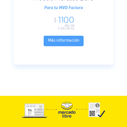
Para tu MVD Factura
1100
$
Más IVA
$
1342
IVA inc
Más información