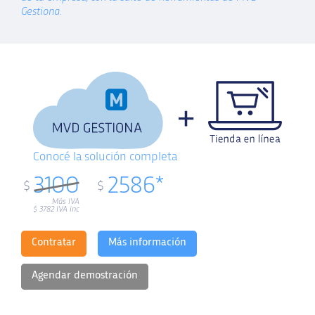
Gestiona.
Conocé la solución completa
3100
2586*
$
$
Más IVA
$
3782
IVA inc
Contratar
Más información
Agendar demostración