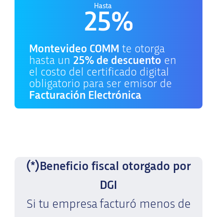
Hasta
25%
Montevideo COMM
te otorga
hasta un
25% de descuento
en
el costo del certificado digital
obligatorio para ser emisor de
Facturación Electrónica
(*)Beneficio fiscal otorgado por
DGI
Si tu empresa facturó menos de