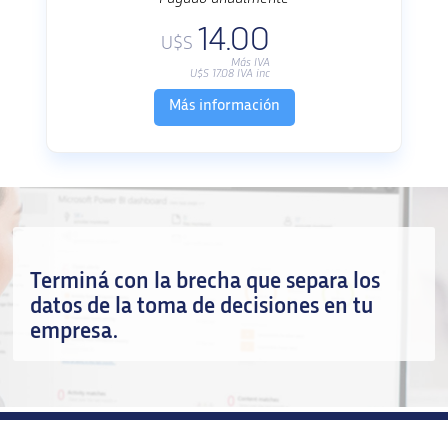
14.00
U$S
Más IVA
U$S
17.08
IVA inc
Más información
Terminá con la brecha que separa los
datos de la toma de decisiones en tu
empresa.