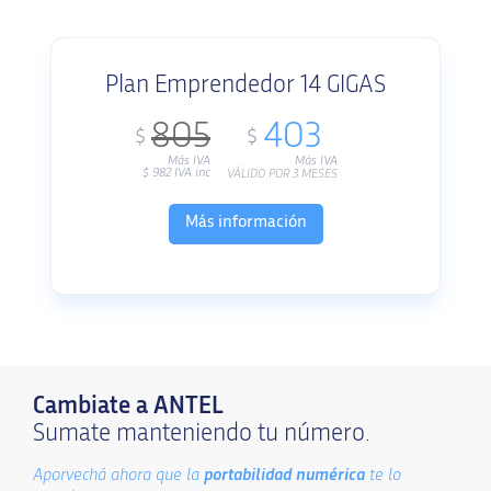
Plan Emprendedor 14 GIGAS
805
403
$
$
Más IVA
Más IVA
$
982
IVA inc
VÁLIDO POR 3 MESES
Más información
Cambiate a ANTEL
Sumate manteniendo tu número.
Aporvechá ahora que la
portabilidad numérica
te lo