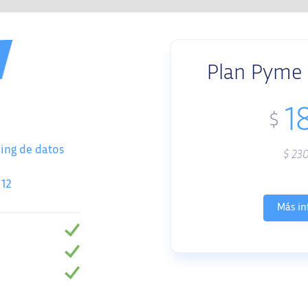
Plan Pyme F
1
$
ing de datos
$
23
 12
Más in