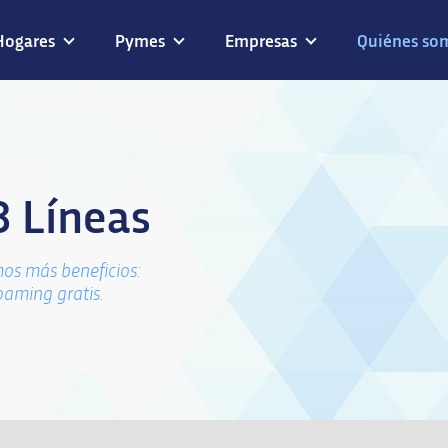
Hogares
Pymes
Empresas
Quiénes so
3 Líneas
os más beneficios:
oaming gratis.