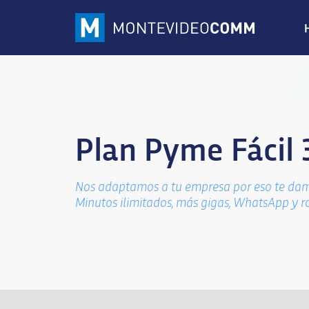
Plan Pyme Fácil 
Nos adaptamos a tu empresa por eso te dam
Minutos ilimitados, más gigas, WhatsApp y r