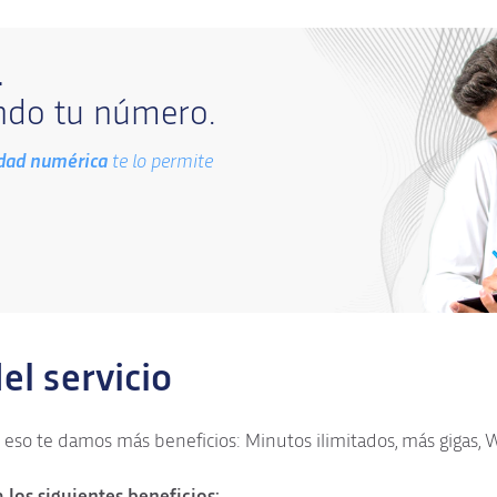
L
do tu número.
idad numérica
te lo permite
el servicio
so te damos más beneficios: Minutos ilimitados, más gigas, 
 los siguientes beneficios: