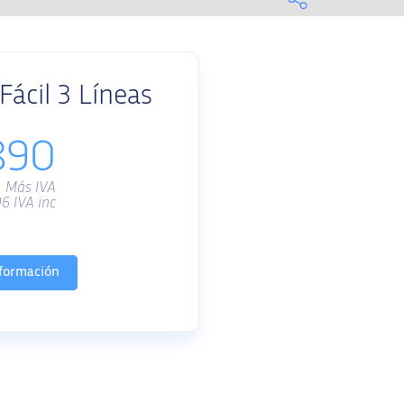
ácil 3 Líneas
890
Más IVA
06
IVA inc
formación