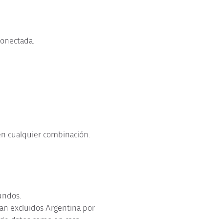
conectada.
 en cualquier combinación.
gundos.
edan excluidos Argentina por