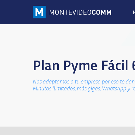
Plan Pyme Fácil 
Nos adaptamos a tu empresa por eso te dam
Minutos ilimitados, más gigas, WhatsApp y r