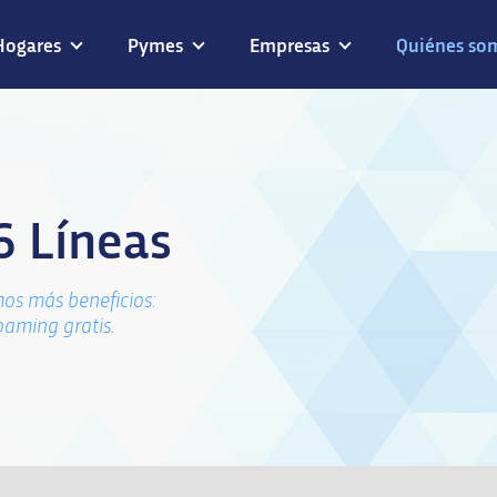
Hogares
Pymes
Empresas
Quiénes so
6 Líneas
os más beneficios:
oaming gratis.