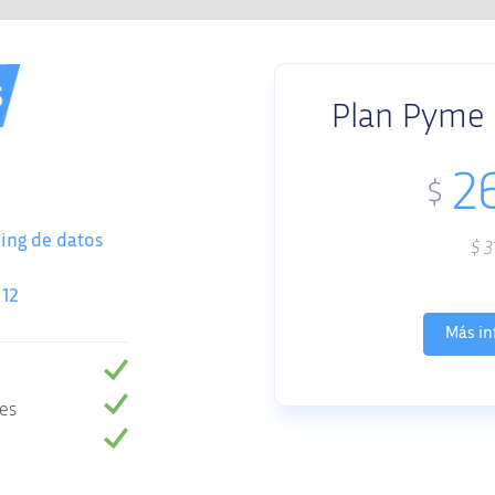
Plan Pyme F
2
$
ing de datos
$
3
 12
Más in
es