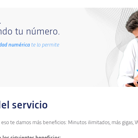
L
do tu número.
idad numérica
te lo permite
el servicio
so te damos más beneficios: Minutos ilimitados, más gigas, 
 los siguientes beneficios: