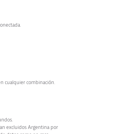
conectada.
 en cualquier combinación.
gundos.
edan excluidos Argentina por