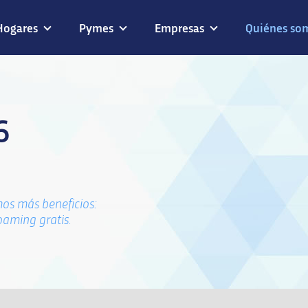
Hogares
Pymes
Empresas
Quiénes so
6
os más beneficios:
oaming gratis.