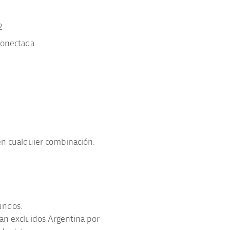
2
conectada.
 en cualquier combinación.
gundos.
edan excluidos Argentina por