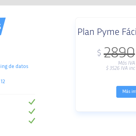
Plan Pyme Fác
2890
$
Más IVA
ing de datos
$
3526
IVA inc
 12
Más in