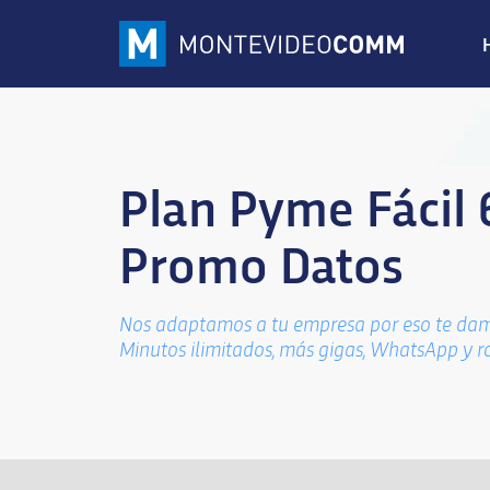
Plan Pyme Fácil 
Promo Datos
Nos adaptamos a tu empresa por eso te dam
Minutos ilimitados, más gigas, WhatsApp y r