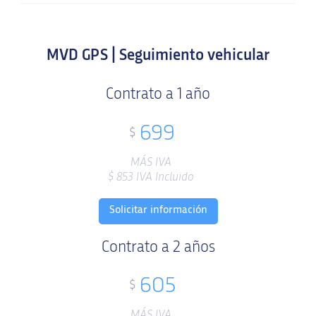
MVD GPS | Seguimiento vehicular
Contrato a 1 año
699
$
MÁS IVA
$
853
IVA Incluido
Solicitar información
Contrato a 2 años
605
$
MÁS IVA