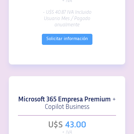
+ IVA
- U$S 40.87 IVA Incluido
Usuario Mes / Pagado
anualmente
Solicitar información
Microsoft 365 Empresa Premium
+
Copilot Business
U$S
43.00
+ IVA