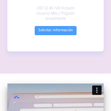
U$S 52.46 IVA Incluido
Usuario Mes / Pagado
anualmente
Solicitar información