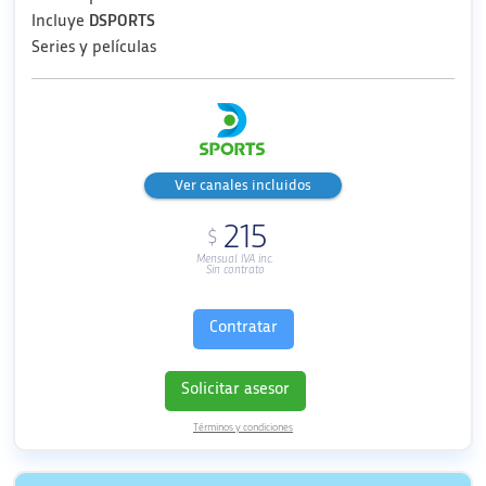
Incluye
DSPORTS
Series y películas
Ver canales incluidos
215
$
Mensual IVA inc.
Sin contrato
Contratar
Solicitar asesor
Términos y condiciones