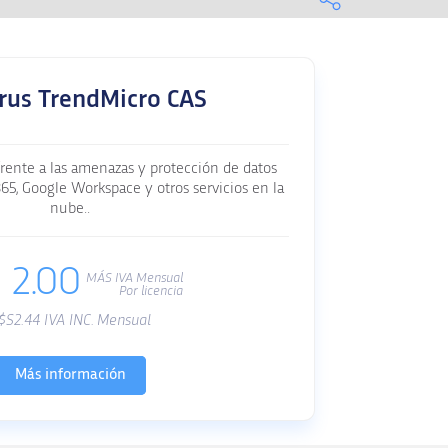
irus TrendMicro CAS
rente a las amenazas y protección de datos
365, Google Workspace y otros servicios en la
nube..
2.00
MÁS IVA Mensual
Por licencia
$S
2.44
IVA INC. Mensual
Más información