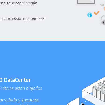
 implementar ni ningún
 características y funciones
 DataCenter
orativos están alojados
rrollado y ejecutado