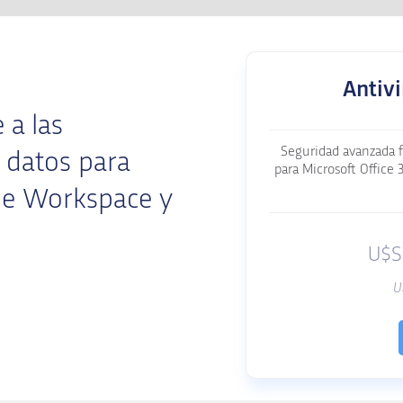
Antiv
 a las
Seguridad avanzada f
 datos para
para Microsoft Office 
gle Workspace y
U$S
U