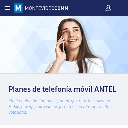
Planes de telefonía móvil ANTEL
Elegí el plan de llamadas y datos que más te convenga.
Hablá, navegá, mirá videos y chateá con Internet a alta
velocidad.