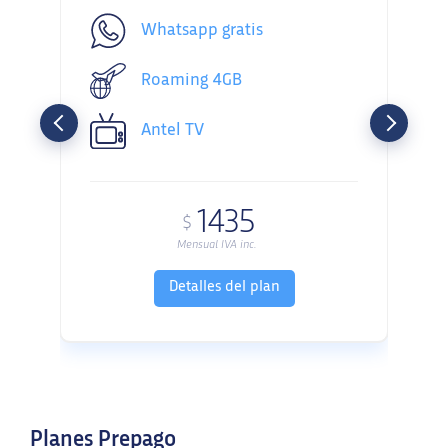
Whatsapp gratis
Roaming
4GB
Antel TV
1435
$
Mensual IVA inc.
Detalles del plan
Planes Prepago